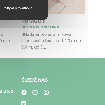
Polityka prywatności
ROTAGO F
BRONA WIRNIKOWA
 o
Składana brona wirnikowa,
,0 m do
szerokość robocza od 4,0 m do
6,0 m, do 3...
ŚLEDŹ NAS
a Sp. z