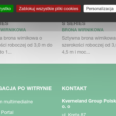
e samonośnej i blisko umieszczonym
zystko
Zablokuj wszystkie pliki cookies
Personalizacja
rzebna do udźwigu oznacza oszczędność
IES
S SERIES
 WIRNIKOWA
BRONA WIRNIKOWA
a brona wirnikowa o
Sztywna brona wirnikowa
ści roboczej od 3,0 m do
szerokości roboczej od 3
o 1...
4,5 m i moc...
z działać natychmiast. Jutro warunki mogą
ym przejeździe oszczędza czas i paliwo. To
jesteś wszechstronny na wszystkie warunki.
wno do uprawy po orce, jak i w mulcz.
GACJA PO WITRYNIE
KONTAKT
Kverneland Group Polsk
m multimedialne
o. o
 Portal
ul. Kręta 87