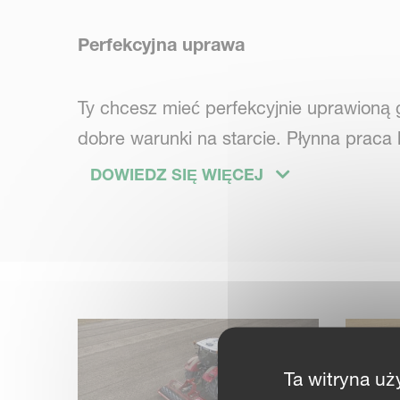
Perfekcyjna uprawa
Ty chcesz mieć perfekcyjnie uprawioną 
dobre warunki na starcie. Płynna praca 
wydajności. Brony wirnikowe Kverneland
DOWIEDZ SIĘ WIĘCEJ
szerokości roboczej i spiralne rozmies
Twoich wysokich plonów.
Wytrzymałość
Potrzebujesz niezawodnej maszyny, któr
Ta witryna uż
obciążeniami. Nadal jednak nie chcesz