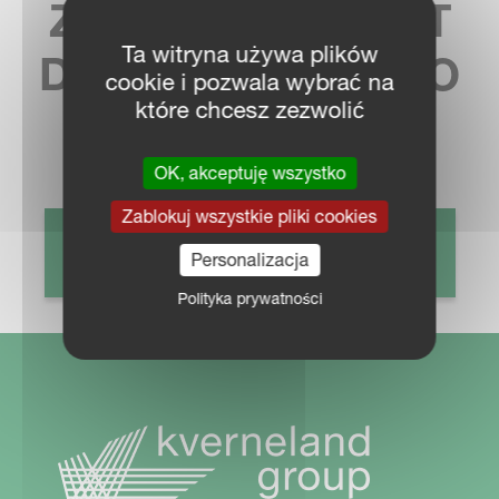
ZNAJDŹ KONTAKT
Ta witryna używa plików
DO NAJBLIŻSZEGO
cookie i pozwala wybrać na
które chcesz zezwolić
SPRZEDAWCY
OK, akceptuję wszystko
Zablokuj wszystkie pliki cookies
LOKALIZATOR DEALERÓW
Personalizacja
Polityka prywatności