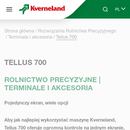
Panel zarządzania plikami cookies
PL
Skip to main content
Search
Select 
Strona główna
Rozwiązania Rolnictwa Precyzyjnego
Terminale i akcesoria
Tellus 700
TELLUS 700
ROLNICTWO PRECYZYJNE |
TERMINALE I AKCESORIA
Pojedynczy ekran, wiele opcji
Aby jak najlepiej wykorzystać maszynę Kverneland,
Tellus 700 oferuje ogromną kontrolę na jednym ekranie,