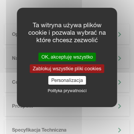
Ta witryna używa plików
cookie i pozwala wybrać na
Opis
które chcesz zezwolić
OK, akceptuję wszystko
Najważniejsze Informacje
Zablokuj wszystkie pliki cookies
Personalizacja
Cechy
Polityka prywatności
SKIP BROCHURE
Prospekt
Specyfikacja Techniczna