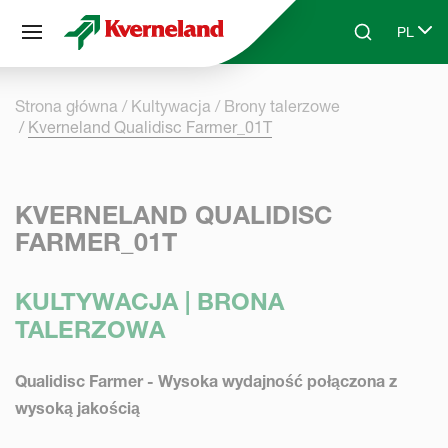
Panel zarządzania plikami cookies
PL
Skip to main content
Search
Select 
Strona główna
Kultywacja
Brony talerzowe
Kverneland Qualidisc Farmer_01T
KVERNELAND QUALIDISC
FARMER_01T
KULTYWACJA | BRONA
TALERZOWA
Qualidisc Farmer - Wysoka wydajność połączona z
wysoką jakością