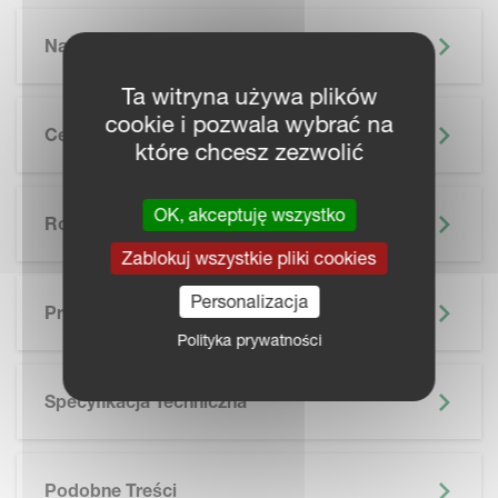
Najważniejsze Informacje
Ta witryna używa plików
cookie i pozwala wybrać na
Cechy
które chcesz zezwolić
OK, akceptuję wszystko
Rolnictwo Precyzyjne
Zablokuj wszystkie pliki cookies
SKIP BROCHURE
Personalizacja
Prospekt
Polityka prywatności
Specyfikacja Techniczna
Podobne Treści