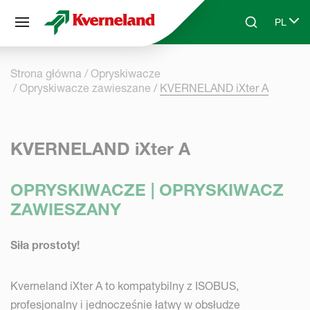
Panel zarządzania plikami cookies
PL
Skip to main content
Search
Select 
Strona główna
Opryskiwacze
Opryskiwacze zawieszane
KVERNELAND iXter A
KVERNELAND iXter A
OPRYSKIWACZE | OPRYSKIWACZ
ZAWIESZANY
Siła prostoty!
Kverneland iXter A to kompatybilny z ISOBUS,
profesjonalny i jednocześnie łatwy w obsłudze