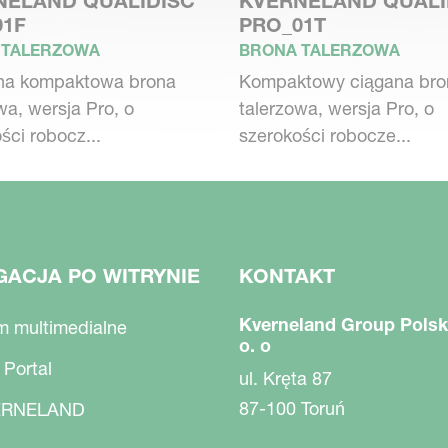
NELAND QUALIDISC
KVERNELAND QUALI
jalnie utwardzanymi talerzami.
01F
PRO_01T
 TALERZOWA
BRONA TALERZOWA
na kompaktowa brona
Kompaktowy ciągana bro
wa, wersja Pro, o
talerzowa, wersja Pro, o
rawy. W zamian oczekujesz najlepszych
ści robocz...
szerokości robocze...
wania. Przy projektowaniu bron talerzowych
optymalnej wadze maszyn. Mniejsze
cza mniejsze zużycie paliwa.
GACJA PO WITRYNIE
KONTAKT
Kverneland Group Polsk
m multimedialne
o. o
 Portal
ul. Kręta 87
87-100 Toruń
RNELAND