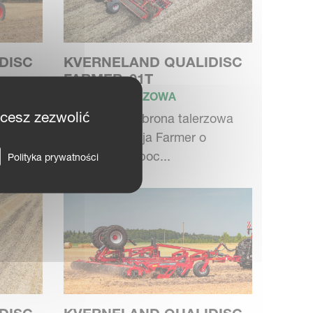
DISC
KVERNELAND QUALIDISC
FARMER_01T
BRONA TALERZOWA
hcesz zezwolić
ona
Kompaktowa brona talerzowa
 o
ciągana, wersja Farmer o
szerokości roboc...
Polityka prywatności