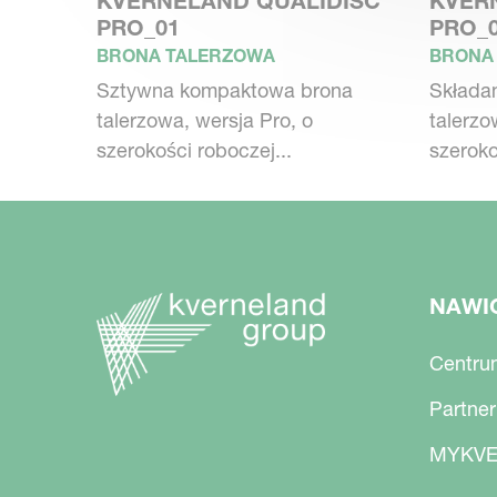
KVERNELAND QUALIDISC
KVER
bezobsługowymi łożyskami, oraz ze spec
PRO_01
PRO_
BRONA TALERZOWA
BRONA
Wydajność
Sztywna kompaktowa brona
Składa
talerzowa, wersja Pro, o
talerzo
Inwestujesz w najlepsze maszyny do up
szerokości roboczej...
szeroko
rezultatów, oraz niskich kosztów użytko
Kverneland Qualidisc skupiono się na 
zapotrzebowanie na uciąg i udźwig ozna
NAWI
Centru
Partner
MYKVE