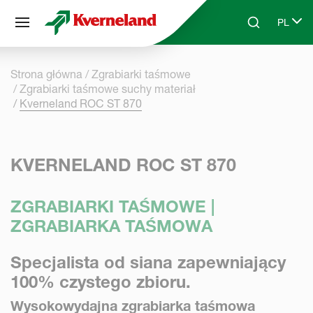
Panel zarządzania plikami cookies
PL
Skip to main content
Search
Select 
Strona główna
Zgrabiarki taśmowe
Zgrabiarki taśmowe suchy materiał
Kverneland ROC ST 870
KVERNELAND ROC ST 870
ZGRABIARKI TAŚMOWE |
ZGRABIARKA TAŚMOWA
Specjalista od siana zapewniający
100% czystego zbioru.
Wysokowydajna zgrabiarka taśmowa