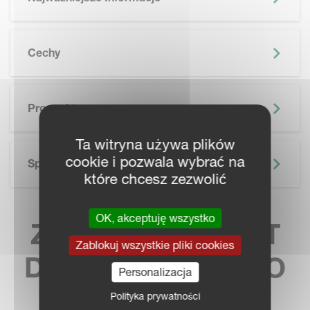
Cechy
SKIP BROCHURE
Prospekt
Ta witryna używa plików
cookie i pozwala wybrać na
Specyfikacja Techniczna
które chcesz zezwolić
OK, akceptuję wszystko
ZNAJDŹ KONTAKT
Zablokuj wszystkie pliki cookies
DO NAJBLIŻSZEGO
Personalizacja
SPRZEDAWCY
Polityka prywatności