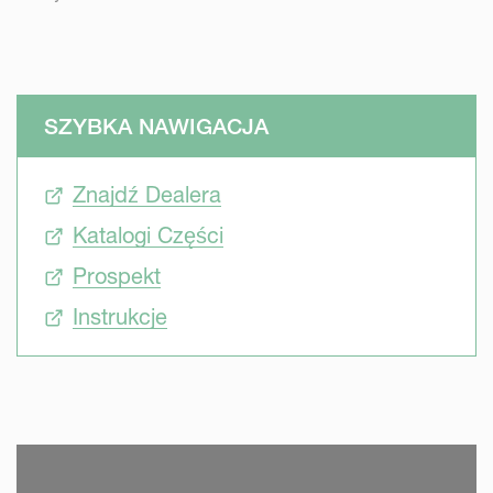
SZYBKA NAWIGACJA
Znajdź Dealera
Katalogi Części
Prospekt
Instrukcje
SKIP VIDEO
S