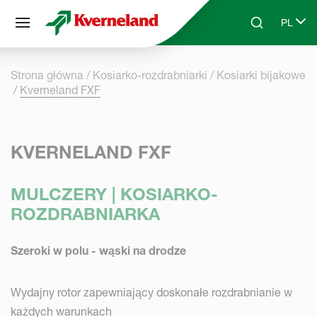
Panel zarządzania plikami cookies
PL
Skip to main content
Search
Select 
Strona główna
Kosiarko-rozdrabniarki
Kosiarki bijakowe
Kverneland FXF
KVERNELAND FXF
MULCZERY | KOSIARKO-
ROZDRABNIARKA
Szeroki w polu - wąski na drodze
Wydajny rotor zapewniający doskonałe rozdrabnianie w
każdych warunkach