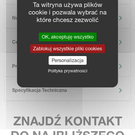
Ta witryna używa plików
cookie i pozwala wybrać na
Najważniejsze Informacje
które chcesz zezwolić
OK, akceptuję wszystko
Cechy
Zablokuj wszystkie pliki cookies
SKIP BROCHURE
Personalizacja
Prospekt
Polityka prywatności
Specyfikacja Techniczna
ZNAJDŹ KONTAKT