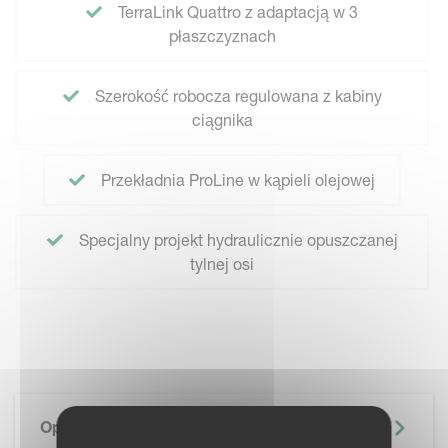
TerraLink Quattro z adaptacją w 3
płaszczyznach
Szerokość robocza regulowana z kabiny
ciągnika
Przekładnia ProLine w kąpieli olejowej
Specjalny projekt hydraulicznie opuszczanej
tylnej osi
Opis