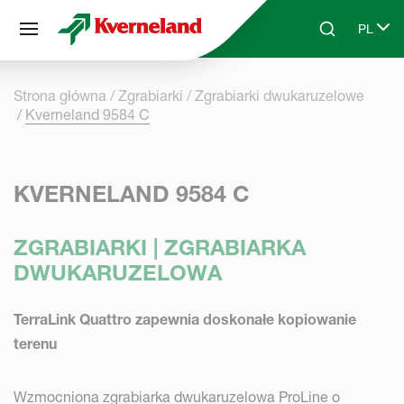
Panel zarządzania plikami cookies
PL
Skip to main content
Search
Select 
Strona główna
Zgrabiarki
Zgrabiarki dwukaruzelowe
Kverneland 9584 C
KVERNELAND 9584 C
ZGRABIARKI | ZGRABIARKA
DWUKARUZELOWA
TerraLink Quattro zapewnia doskonałe kopiowanie
terenu
Wzmocniona zgrabiarka dwukaruzelowa ProLine o