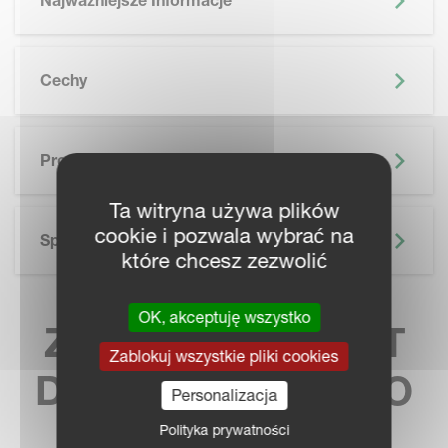
Najważniejsze Informacje
Cechy
SKIP BROCHURE
Prospekt
Ta witryna używa plików
cookie i pozwala wybrać na
Specyfikacja Techniczna
które chcesz zezwolić
OK, akceptuję wszystko
ZNAJDŹ KONTAKT
Zablokuj wszystkie pliki cookies
DO NAJBLIŻSZEGO
Personalizacja
SPRZEDAWCY
Polityka prywatności