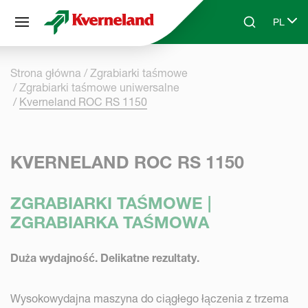
Panel zarządzania plikami cookies
PL
Skip to main content
Search
Select 
Strona główna
Zgrabiarki taśmowe
Zgrabiarki taśmowe uniwersalne
Kverneland ROC RS 1150
KVERNELAND ROC RS 1150
ZGRABIARKI TAŚMOWE |
ZGRABIARKA TAŚMOWA
Duża wydajność. Delikatne rezultaty.
Wysokowydajna maszyna do ciągłego łączenia z trzema