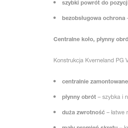
szybki powrót do pozycj
bezobsługowa ochrona
–
Centralne koło, płynny obr
Konstrukcja Kverneland PG 
centralnie zamontowane
płynny obrót
– szybka i 
duża zwrotność
– łatwe 
mały promień skrętu
– k