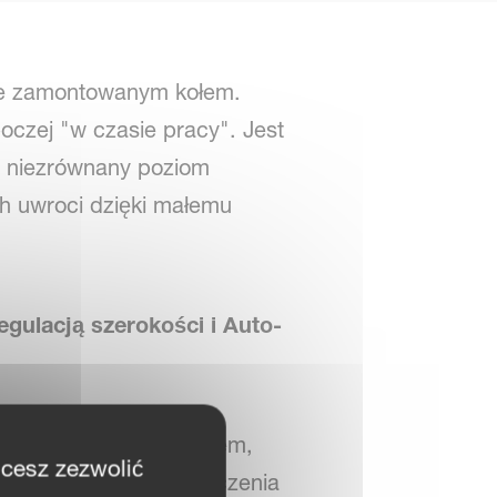
nie zamontowanym kołem.
oczej "w czasie pracy". Jest
a niezrównany poziom
ch uwroci dzięki małemu
gulacją szerokości i Auto-
lnie zamontowanym kołem,
hcesz zezwolić
nany system zabezpieczenia