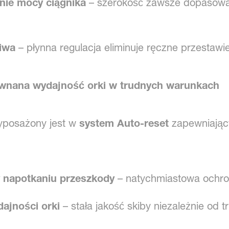
ie mocy ciągnika
– szerokość zawsze dopasowa
iwa
– płynna regulacja eliminuje ręczne przestawie
ównana wydajność orki w trudnych warunkach
yposażony jest w
system Auto-reset
zapewniając
y napotkaniu przeszkody
– natychmiastowa ochron
ajności orki
– stała jakość skiby niezależnie od t