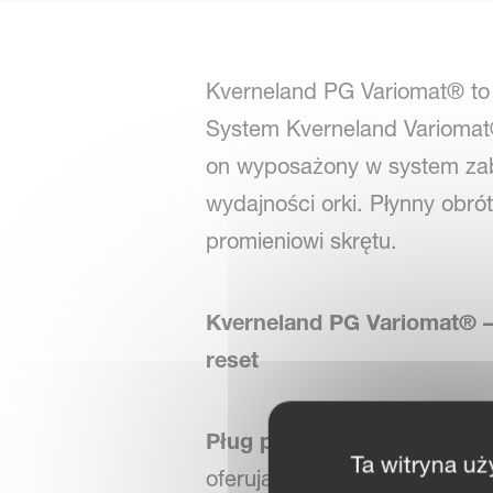
Kverneland PG Variomat® to 
System Kverneland Variomat®
on wyposażony w system zab
wydajności orki. Płynny obr
promieniowi skrętu.
Kverneland PG Variomat® – 
reset
Pług półzawieszany Kverne
Ta witryna uż
oferująca hydrauliczną regul