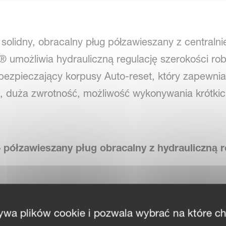
solidny, obracalny pług półzawieszany z central
 umożliwia hydrauliczną regulację szerokości rob
ezpieczający korpusy Auto-reset, który zapewni
ót, duża zwrotność, możliwość wykonywania krótki
półzawieszany pług obracalny z hydrauliczną re
land PG Variomat®
to solidna maszyna z centra
ywa plików cookie i pozwala wybrać na które c
ację szerokości roboczej
w czasie pracy
i niezrów