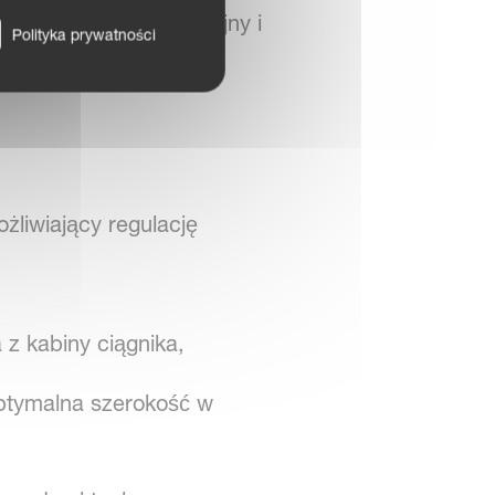
 PG Variomat® to wydajny i
Polityka prywatności
żliwiający regulację
 z kabiny ciągnika,
ptymalna szerokość w