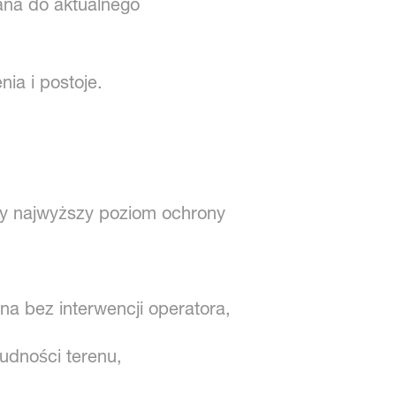
na do aktualnego
nia i postoje.
y najwyższy poziom ochrony
a bez interwencji operatora,
rudności terenu,