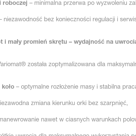
i roboczej
– minimalna przerwa po wyzwoleniu za
 niezawodność bez konieczności regulacji i serwi
ót i mały promień skrętu – wydajność na uwroci
Variomat® została zoptymalizowana dla maksymaln
 koło
– optymalne rozłożenie masy i stabilna pra
niezawodna zmiana kierunku orki bez szarpnięć,
manewrowanie nawet w ciasnych warunkach polo
rótkie uwrocia dla maksymalnego wykorzystania po