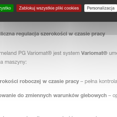
uża zwrotność i mały promień skrętu sprawiają, że
zystko
Zablokuj wszystkie pliki cookies
Personalizacja
ych i wymagających gospodarstw.
iczna regulacja szerokości w czasie pracy
neland PG Variomat® jest system
Variomat®
umo
ia maszyny:
rokości roboczej w czasie pracy
– pełna kontrola
owanie do zmiennych warunków glebowych
– o