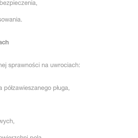
bezpieczenia,
sowania.
ach
ej sprawności na uwrociach:
ca półzawieszanego pługa,
wych,
wierzchni pola.