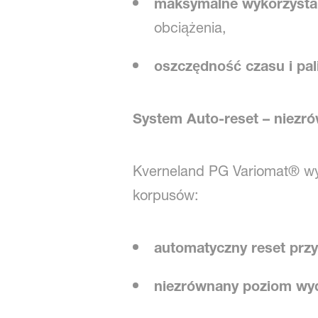
maksymalne wykorzystan
obciążenia,
oszczędność czasu i pal
System Auto-reset – niezr
Kverneland PG Variomat® w
korpusów:
automatyczny reset prz
niezrównany poziom wyd