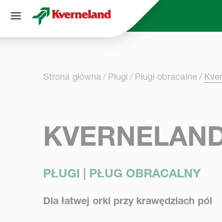
Panel zarządzania plikami cookies
Strona główna
Pługi
Pługi obracalne
Kve
KVERNELAND
PŁUGI | PŁUG OBRACALNY
Dla łatwej orki przy krawędziach pól