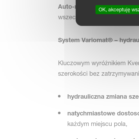
Auto-reset
. Płynny obrót, d
OK, akceptuję ws
wszechstronny pług dla duż
System Variomat® – hydraul
Kluczowym wyróżnikiem Kver
szerokości bez zatrzymywan
hydrauliczna zmiana sze
natychmiastowe dostos
każdym miejscu pola,