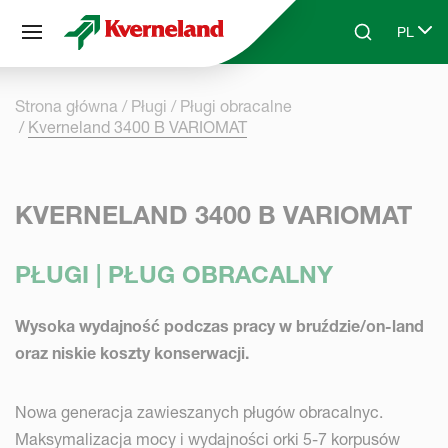
Panel zarządzania plikami cookies
PL
Skip to main content
Search
Select 
Strona główna
Pługi
Pługi obracalne
Kverneland 3400 B VARIOMAT
KVERNELAND 3400 B VARIOMAT
PŁUGI | PŁUG OBRACALNY
Wysoka wydajność podczas pracy w bruździe/on-land
oraz niskie koszty konserwacji.
Nowa generacja zawieszanych pługów obracalnyc.
Maksymalizacja mocy i wydajności orki 5-7 korpusów