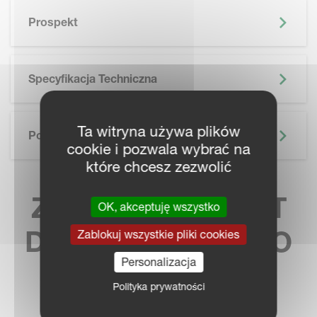
SKIP BROCHURE
Prospekt
Specyfikacja Techniczna
Ta witryna używa plików
Podobne Treści
cookie i pozwala wybrać na
które chcesz zezwolić
ZNAJDŹ KONTAKT
OK, akceptuję wszystko
DO NAJBLIŻSZEGO
Zablokuj wszystkie pliki cookies
Personalizacja
SPRZEDAWCY
Polityka prywatności