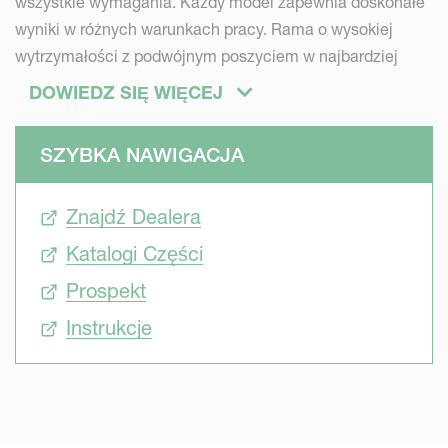
wszystkie wymagania. Każdy model zapewnia doskonałe
wyniki w różnych warunkach pracy. Rama o wysokiej
wytrzymałości z podwójnym poszyciem w najbardziej
narażonych miejscach daje dodatkową wytrzymałość.
DOWIEDZ SIĘ WIĘCEJ
Połączenie precyzyjnie zaprojektowanych wałów rotora i
wytrzymałych noży zapewnia niezawodną pracę przy
SZYBKA NAWIGACJA
zachowaniu minimalnych wymagań konserwacyjnych.
Mulczery Kverneland mogą być przeznaczone do
Znajdź Dealera
koszenia terenów zielonych, rozdrabniania trawy,
pastwisk, ścirniska po kukurydzy i słoneczniku oraz
Katalogi Części
nieużytków. Dostępne są w szerokościach roboczych od
Prospekt
1,50m do 6,40m z szerokim wyborem noży.
Instrukcje