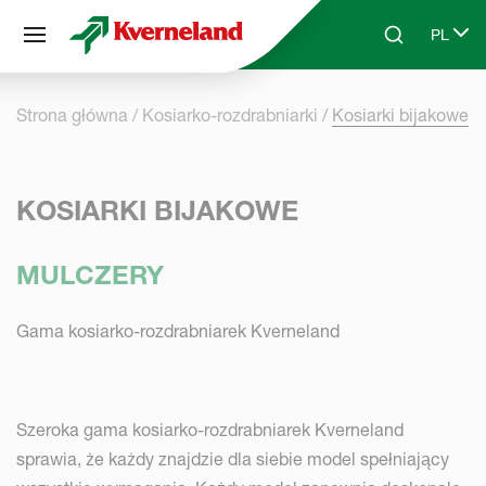
Panel zarządzania plikami cookies
PL
Skip to main content
Search
Select 
Strona główna
Kosiarko-rozdrabniarki
Kosiarki bijakowe
KOSIARKI BIJAKOWE
MULCZERY
Gama kosiarko-rozdrabniarek Kverneland
Szeroka gama kosiarko-rozdrabniarek Kverneland
sprawia, że każdy znajdzie dla siebie model spełniający