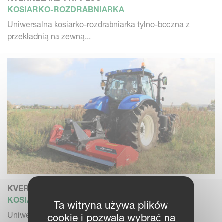
KOSIARKO-ROZDRABNIARKA
Uniwersalna kosiarko-rozdrabniarka tylno-boczna z
przekładnią na zewną...
KVERNELAND FRO
KOSIARKO-ROZDRABNIARKA
Ta witryna używa plików
Uniwersalny - do rozdrabniania trawy, pastwisk,
cookie i pozwala wybrać na