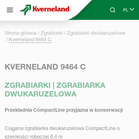
Panel zarządzania plikami cookies
PL
Skip to main content
Search
Select 
Strona główna
Zgrabiarki
Zgrabiarki dwukaruzelowe
Kverneland 9464 C
KVERNELAND 9464 C
ZGRABIARKI | ZGRABIARKA
DWUKARUZELOWA
Przekładnia CompactLine przyjazna w konserwacji
Ciągana zgrabiarka dwukaruzelowa CompactLine o
szerokości roboczej 6.4 m