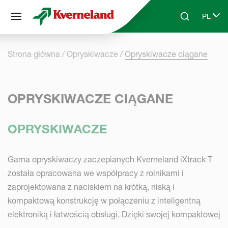
Panel zarządzania plikami cookies
PL
Skip to main content
Search
Select 
Strona główna
Opryskiwacze
Opryskiwacze ciągane
OPRYSKIWACZE CIĄGANE
OPRYSKIWACZE
Gama opryskiwaczy zaczepianych Kverneland iXtrack T
została opracowana we współpracy z rolnikami i
zaprojektowana z naciskiem na krótką, niską i
kompaktową konstrukcję w połączeniu z inteligentną
elektroniką i łatwością obsługi. Dzięki swojej kompaktowej