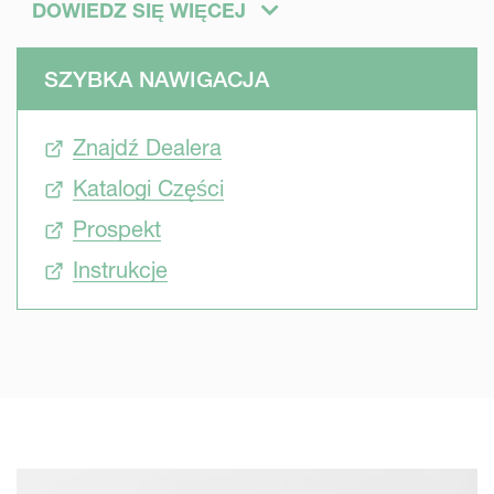
budowie, różnym pojemnościom zbiornika i
DOWIEDZ SIĘ WIĘCEJ
zaawansowanym technologicznie funkcjom opryskiwacz
iXtrack T spełnia wymagania rolników wykonujących
SZYBKA NAWIGACJA
opryski dziś i w przyszłości.
Znajdź Dealera
Katalogi Części
Prospekt
Instrukcje