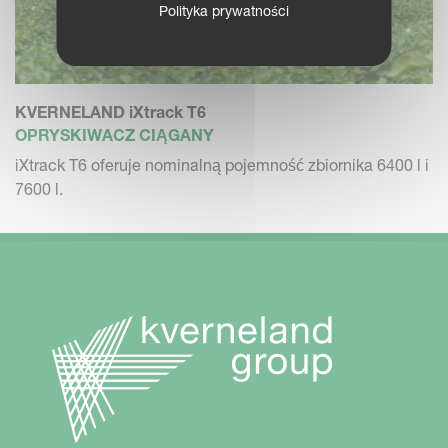
Polityka prywatności
KVERNELAND iXtrack T6
OPRYSKIWACZ CIĄGANY
iXtrack T6 oferuje nominalną pojemność zbiornika 6400 l i
7600 l.