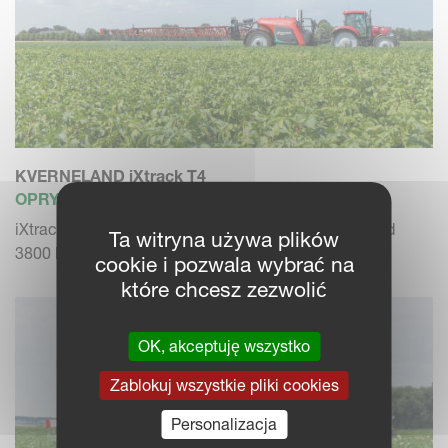
KVERNELAND iXtrack T4
OPRYSKIWACZ CIĄGANY
iXtrack T4 oferuje nominalną pojemność zbiornika od
Ta witryna używa plików
3800 l do 5300 l.
cookie i pozwala wybrać na
które chcesz zezwolić
OK, akceptuję wszystko
Zablokuj wszystkie pliki cookies
Personalizacja