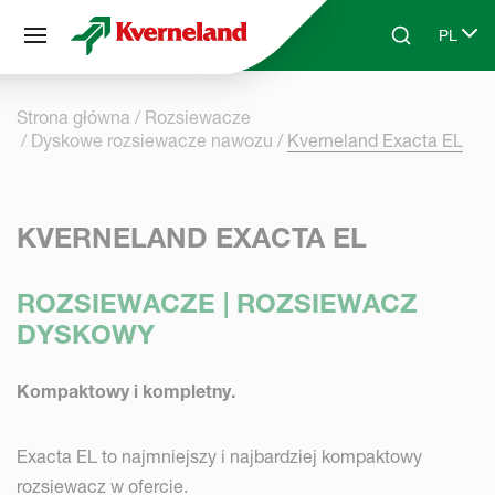
Panel zarządzania plikami cookies
PL
Skip to main content
Search
Select 
Strona główna
Rozsiewacze
Dyskowe rozsiewacze nawozu
Kverneland Exacta EL
KVERNELAND EXACTA EL
ROZSIEWACZE | ROZSIEWACZ
DYSKOWY
Kompaktowy i kompletny.
Exacta EL to najmniejszy i najbardziej kompaktowy
rozsiewacz w ofercie.