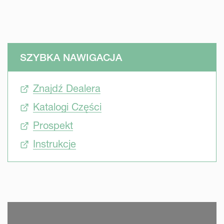
SZYBKA NAWIGACJA
Znajdź Dealera
Katalogi Części
Prospekt
Instrukcje
SKIP VIDEO
S