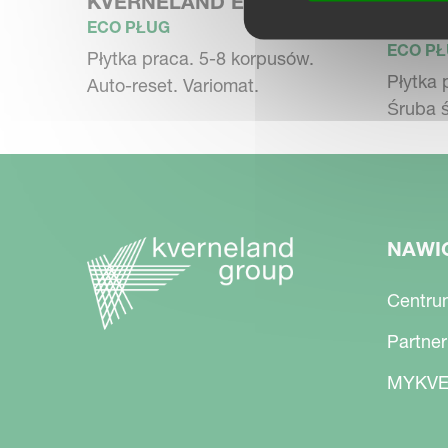
KVER
KVERNELAND ECOMAT
ON-L
ECO PŁUG
ECO P
Płytka praca. 5-8 korpusów.
Płytka 
Auto-reset. Variomat.
Śruba 
NAWI
Centru
Partner
MYKVE