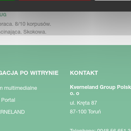
NELAND ECOMAT
AND
ŁUG
praca. 8/10 korpusów.
ścinająca. Skokowa.
GACJA PO WITRYNIE
KONTAKT
Kverneland Group Polsk
m multimedialne
o. o
 Portal
ul. Kręta 87
87-100 Toruń
RNELAND
Telephone: 0048 56 651 3