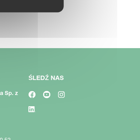
ŚLEDŹ NAS
a Sp. z
0 52