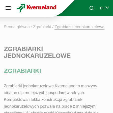
Panel zarządzania plikami cookies
PL
Skip to main content
Search
Select 
Strona główna
Zgrabiarki
Zgrabiarki jednokaruzelowe
ZGRABIARKI
JEDNOKARUZELOWE
ZGRABIARKI
Zgrabiarki jednokaruzelowe Kverneland to maszyny
idealne dla mniejszych gospodarstw rolnych.
Kompaktowa i lekka konstrukcja zgrabiarek
jednokaruzelowych pozwala na pracę z mniejszymi