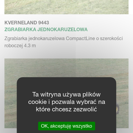
KVERNELAND 9443
ZGRABIARKA JEDNOKARUZELOWA
Zgrabiarka jednokaruzelowa CompactLine o szerokości
roboczej 4.3 m
Ta witryna używa plików
cookie i pozwala wybrać na
które chcesz zezwolić
OK, akceptuję wszystko