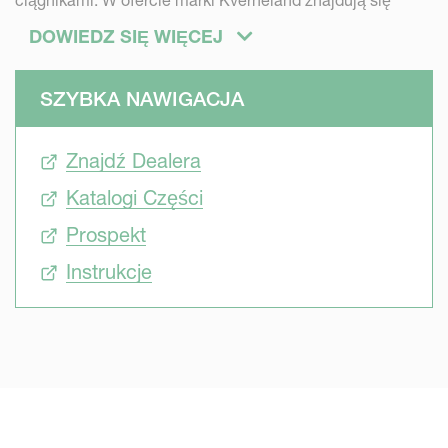
ciągnikami. W ofercie marki Kverneland znajdują się
modele ProLine i CompactLine w wersji zawieszanej lub
DOWIEDZ SIĘ WIĘCEJ
ciąganej, o szerokości roboczej od 3.2 m do 4.7 m. Dzięki
możliwości wyboru trzypunktowego układu zawieszenia
SZYBKA NAWIGACJA
lub wersji ciaganej można znaleźć model odpowiadający
wszystkim potrzebom.
Znajdź Dealera
Katalogi Części
Prospekt
Instrukcje