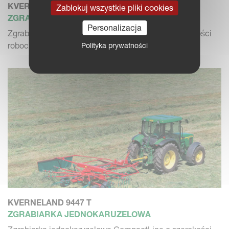
KVERNELAND 9442 T
Zablokuj wszystkie pliki cookies
ZGRABIARKA JEDNOKARUZELOWA
Personalizacja
Zgrabiarka jednokaruzelowa CompactLine o szerokości
roboczej 4.2 m
Polityka prywatności
KVERNELAND 9447 T
ZGRABIARKA JEDNOKARUZELOWA