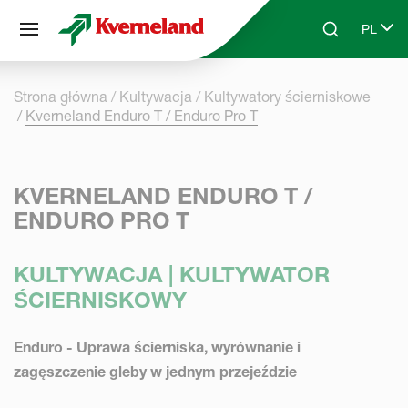
Panel zarządzania plikami cookies
PL
Skip to main content
Search
Select 
Strona główna
Kultywacja
Kultywatory ścierniskowe
Kverneland Enduro T / Enduro Pro T
KVERNELAND ENDURO T /
ENDURO PRO T
KULTYWACJA | KULTYWATOR
ŚCIERNISKOWY
Enduro -
Uprawa ścierniska, wyrównanie i
zagęszczenie gleby w jednym przejeździe