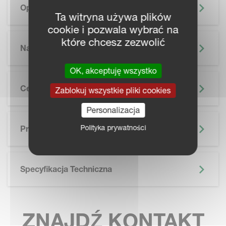
Opis
Ta witryna używa plików
cookie i pozwala wybrać na
które chcesz zezwolić
Najważniejsze Informacje
OK, akceptuję wszystko
Cechy
Zablokuj wszystkie pliki cookies
Personalizacja
SKIP BROCHURE
Polityka prywatności
Prospekt
Specyfikacja Techniczna
ZNAJDŹ KONTAKT