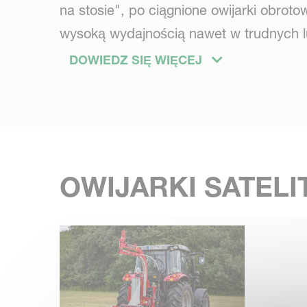
na stosie", po ciągnione owijarki obro
wysoką wydajnością nawet w trudnych 
DOWIEDZ SIĘ WIĘCEJ
Każdy model posiada podwójnie napędza
załadunku i rozładunku oraz inne funkc
w maszynach konkurencji.
OWIJARKI SATELI