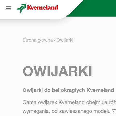
Panel zarządzania plikami cookies
Strona główna
Owijarki
OWIJARKI
Owijarki do bel okrągłych Kverneland
Gama owijarek Kverneland obejmuje róż
wymagania, od zawieszanego modelu 7710