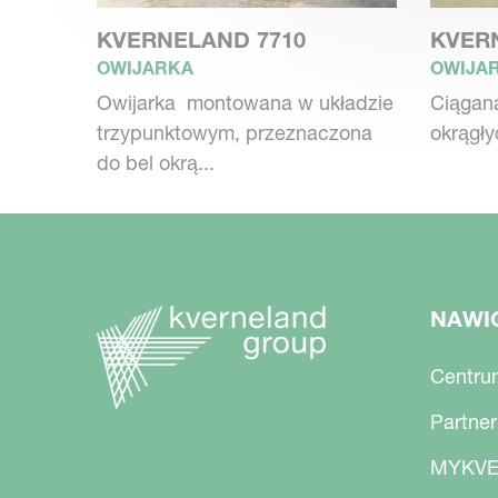
KVERNELAND 7710
KVER
OWIJARKA
OWIJA
Owijarka montowana w układzie
Ciągana
trzypunktowym, przeznaczona
okrągły
do bel okrą...
NAWI
Centru
Partner
MYKVE