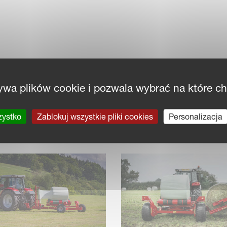
ywa plików cookie i pozwala wybrać na które c
zystko
Zablokuj wszystkie pliki cookies
Personalizacja
TOŁEM OBROTOWYM