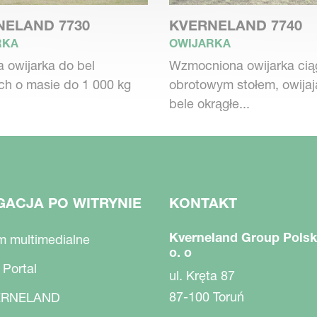
NELAND 7730
KVERNELAND 7740
RKA
OWIJARKA
 owijarka do bel
Wzmocniona owijarka cią
ch o masie do 1 000 kg
obrotowym stołem, owija
bele okrągłe...
GACJA PO WITRYNIE
KONTAKT
Kverneland Group Polsk
m multimedialne
o. o
 Portal
ul. Kręta 87
87-100 Toruń
RNELAND