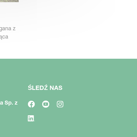
gana z
jąca
ŚLEDŹ NAS
a Sp. z