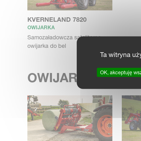
KVERNELAND 7820
OWIJARKA
Samozaładowcza satelitarna
owijarka do bel
Ta witryna uż
OK, akceptuję ws
OWIJARKI ZE S