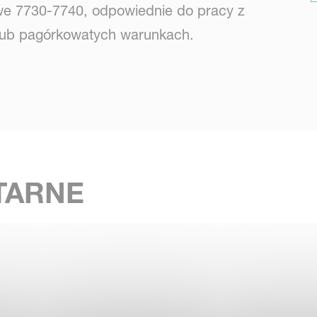
towe 7730-7740, odpowiednie do pracy z
lub pagórkowatych warunkach.
ne rolki stołowe, bardzo niską wysokość
je premium, których zwykle nie można znaleźć
TARNE