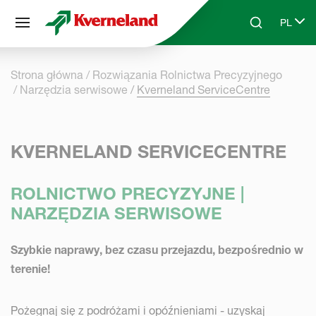
Panel zarządzania plikami cookies
PL
Skip to main content
Search
Select 
Strona główna
Rozwiązania Rolnictwa Precyzyjnego
Narzędzia serwisowe
Kverneland ServiceCentre
KVERNELAND SERVICECENTRE
ROLNICTWO PRECYZYJNE |
NARZĘDZIA SERWISOWE
Szybkie naprawy, bez czasu przejazdu, bezpośrednio w
terenie!
Pożegnaj się z podróżami i opóźnieniami - uzyskaj