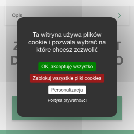
Opis
Ta witryna używa plików
cookie i pozwala wybrać na
ZNAJDŹ KONTAKT
które chcesz zezwolić
DO NAJBLIŻSZEGO
OK, akceptuję wszystko
SPRZEDAWCY
Zablokuj wszystkie pliki cookies
Personalizacja
Polityka prywatności
LOKALIZATOR DEALERÓW