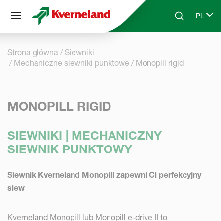
Panel zarządzania plikami cookies
PL
Skip to main content
Search
Select 
Strona główna
Siewniki
Mechaniczne siewniki punktowe
Monopill rigid
MONOPILL RIGID
SIEWNIKI | MECHANICZNY
SIEWNIK PUNKTOWY
Siewnik Kverneland Monopill zapewni Ci perfekcyjny
siew
Kverneland Monopill lub Monopill e-drive II to