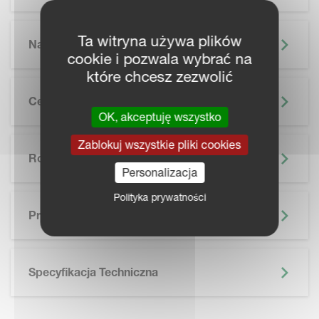
Ta witryna używa plików
Najważniejsze Informacje
cookie i pozwala wybrać na
które chcesz zezwolić
Cechy
OK, akceptuję wszystko
Zablokuj wszystkie pliki cookies
Rolnictwo Precyzyjne
Personalizacja
Polityka prywatności
SKIP BROCHURE
Prospekt
Specyfikacja Techniczna