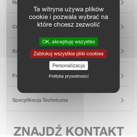
Najważniejsze Informacje
Ta witryna używa plików
cookie i pozwala wybrać na
które chcesz zezwolić
Cechy
OK, akceptuję wszystko
Rolnictwo Precyzyjne
Zablokuj wszystkie pliki cookies
Personalizacja
SKIP BROCHURE
Prospekt
Polityka prywatności
Specyfikacja Techniczna
ZNAJDŹ KONTAKT