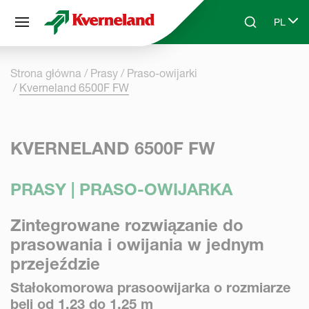
Panel zarządzania plikami cookies
PL
Skip to main content
Search
Select 
Strona główna
Prasy
Praso-owijarki
Kverneland 6500F FW
KVERNELAND 6500F FW
PRASY | PRASO-OWIJARKA
Zintegrowane rozwiązanie do
prasowania i owijania w jednym
przejeździe
Stałokomorowa prasoowijarka o rozmiarze
beli od 1,23 do 1,25 m