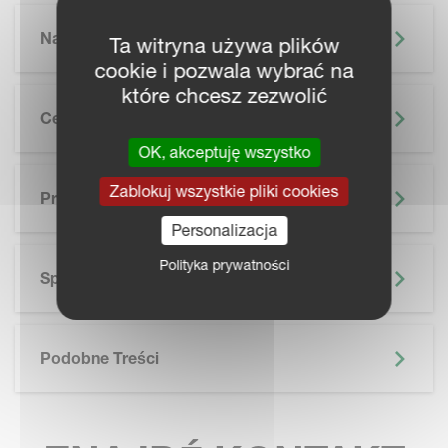
Najważniejsze Informacje
Ta witryna używa plików
cookie i pozwala wybrać na
które chcesz zezwolić
Cechy
OK, akceptuję wszystko
SKIP BROCHURE
Zablokuj wszystkie pliki cookies
Prospekt
Personalizacja
Polityka prywatności
Specyfikacja Techniczna
Podobne Treści