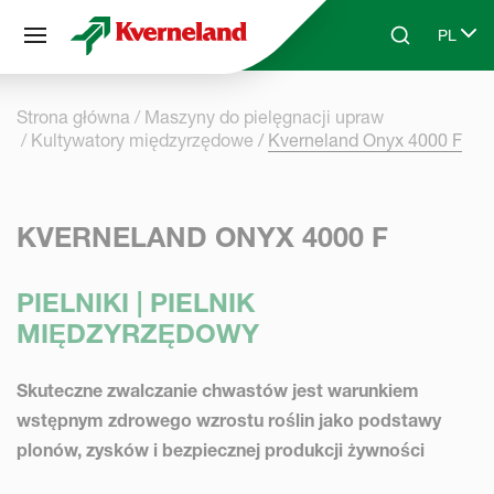
Panel zarządzania plikami cookies
PL
Skip to main content
Search
Select 
Strona główna
Maszyny do pielęgnacji upraw
Kultywatory międzyrzędowe
Kverneland Onyx 4000 F
KVERNELAND ONYX 4000 F
PIELNIKI | PIELNIK
MIĘDZYRZĘDOWY
Skuteczne zwalczanie chwastów jest warunkiem
wstępnym zdrowego wzrostu roślin jako podstawy
plonów, zysków i bezpiecznej produkcji żywności