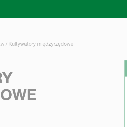
Skip to main content
aw
Kultywatory międzyrzędowe
RY
DOWE