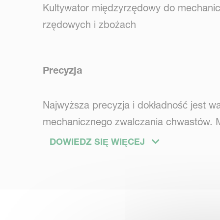
Kultywator międzyrzędowy do mechani
rzędowych i zbożach
Precyzja
Najwyższa precyzja i dokładność jest 
mechanicznego zwalczania chwastów. Musi
uszkadzając ich. Onyx zapewnia prostą l
DOWIEDZ SIĘ WIĘCEJ
tylko chroni uprawy, ale także wyklucza 
jest możliwa w najtrudniejszych warunk
Wszechstronność