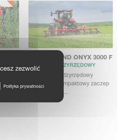
3000
KVERNELAND ONYX 3000 F
Y
PIELNIK MIĘDZYRZĘDOWY
hcesz zezwolić
Składany międzyrzędowy
zaczep
kultywator, kompaktowy zaczep
Polityka prywatności
do współprac...