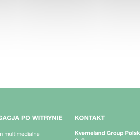
GACJA PO WITRYNIE
KONTAKT
Kverneland Group Polsk
m multimedialne
o. o