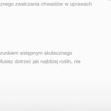
cznego zwalczania chwastów w uprawach
warunkiem wstępnym skutecznego
sz dotrzeć jak najbliżej roślin, nie
inię i sztywność narzędzi roboczych, co nie
zużycie i luz narzędzi. Dodatkowa kontrola
ach.