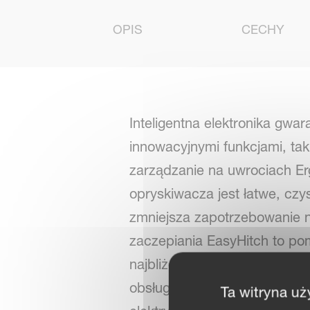
OPIS
CECHY
Inteligentna elektronika gwa
innowacyjnymi funkcjami, taki
zarządzanie na uwrociach Er
opryskiwacza jest łatwe, czy
zmniejsza zapotrzebowanie n
zaczepiania EasyHitch to po
najbliżej ciągnika. Funkcje 
obsługi można uzyskać dzię
Ta witryna uż