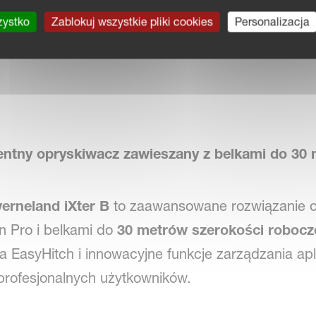
ządzania zaworami iXclean Pro. Model iXter B jest
zystko
Zablokuj wszystkie pliki cookies
Personalizacja
00 l w połączeniu z dwoma różnymi typami belek:
 HC (15-30 m).
igentny opryskiwacz zawieszany z belkami do 30
erneland iXter B
to zaawansowane rozwiązanie och
n Pro i belkami do
30 metrów szerokości robocz
 EasyHitch i innowacyjne funkcje zarządzania apli
profesjonalnych użytkowników.