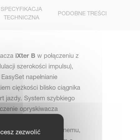
SPECYFIKACJA
PODOBNE TREŚCI
TECHNICZNA
iwacza
iXter B
w połączeniu z
ulacji szerokości impulsu),
 EasySet napełnianie
em ciężkości blisko ciągnika
rt jazdy. System szybkiego
ączenie opryskiwacza
nia. Dodatkowy komfort
lub w pełni automatycznemu,
hcesz zezwolić