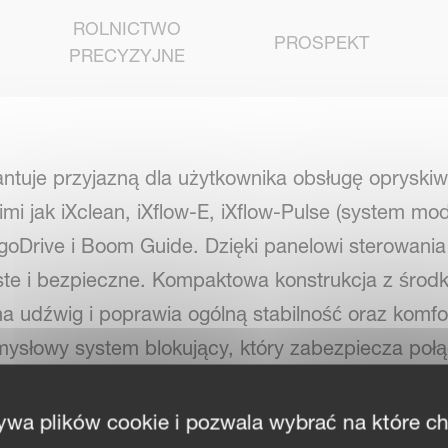
ROLNICTWO
PROSPEKT
PRECYZYJNE
rantuje przyjazną dla użytkownika obsługę oprysk
mi jak iXclean, iXflow-E, iXflow-Pulse (system mod
goDrive i Boom Guide. Dzięki panelowi sterowania
ste i bezpieczne. Kompaktowa konstrukcja z środki
a udźwig i poprawia ogólną stabilność oraz komfo
mysłowy system blokujący, który zabezpiecza poł
ENFO służą do automatycznego napełniania i płuka
ki półautomatycznemu systemowi iXclean Comfort 
ywa plików cookie i pozwala wybrać na które c