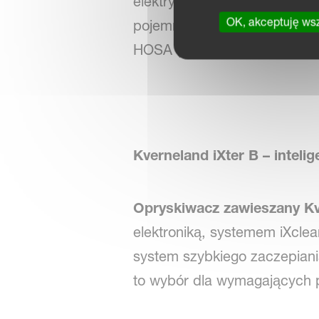
elektrycznemu systemowi zar
OK, akceptuję ws
pojemności nominalnej do 18
HOSA (15 m) i stalową belką
Kverneland iXter B – intel
Opryskiwacz zawieszany Kv
elektroniką, systemem iXclea
system szybkiego zaczepiania
to wybór dla wymagających 