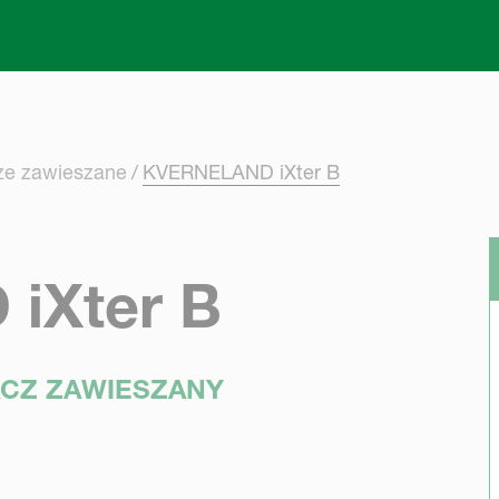
Skip to main content
ze zawieszane
KVERNELAND iXter B
iXter B
ACZ ZAWIESZANY