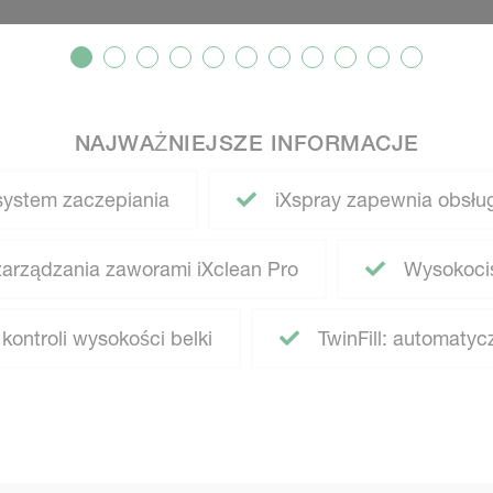
NAJWAŻNIEJSZE INFORMACJE
system zaczepiania
iXspray zapewnia obsług
arządzania zaworami iXclean Pro
Wysokociśn
ontroli wysokości belki
TwinFill: automatycz