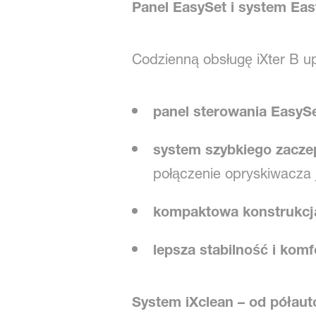
Panel EasySet i system Easy
Codzienną obsługę iXter B u
panel sterowania EasyS
system szybkiego zacze
połączenie opryskiwacza ja
kompaktowa konstrukcj
lepsza stabilność i komf
System iXclean – od półau