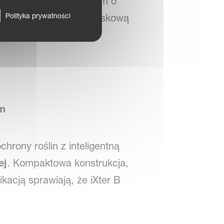
 dostępny z zbiornikiem o
Polityka prywatności
 aluminiową belką opryskową
 m
rony roślin z inteligentną
ej
. Kompaktowa konstrukcja,
kacją sprawiają, że iXter B