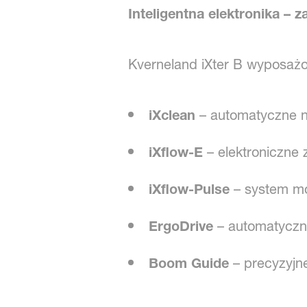
Inteligentna elektronika –
Kverneland iXter B wyposaż
iXclean
– automatyczne n
iXflow-E
– elektroniczne 
iXflow-Pulse
– system mod
ErgoDrive
– automatyczne
Boom Guide
– precyzyjne