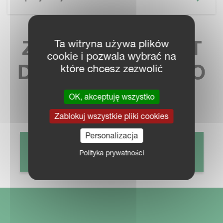
ZNAJDŹ KONTAKT
Ta witryna używa plików
cookie i pozwala wybrać na
DO NAJBLIŻSZEGO
które chcesz zezwolić
SPRZEDAWCY
OK, akceptuję wszystko
Zablokuj wszystkie pliki cookies
Personalizacja
LOKALIZATOR DEALERÓW
Polityka prywatności