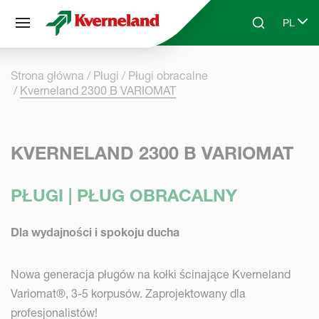
Panel zarządzania plikami cookies
PL
Skip to main content
Search
Select 
Strona główna
Pługi
Pługi obracalne
Kverneland 2300 B VARIOMAT
KVERNELAND 2300 B VARIOMAT
PŁUGI | PŁUG OBRACALNY
Dla wydajności i spokoju ducha
Nowa generacja pługów na kołki ścinające Kverneland
Variomat®, 3-5 korpusów. Zaprojektowany dla
profesjonalistów!