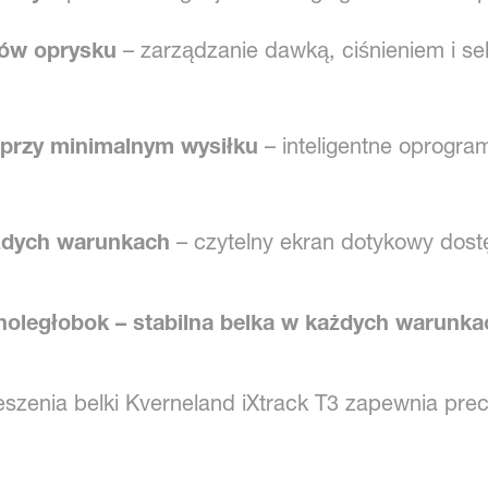
rów oprysku
– zarządzanie dawką, ciśnieniem i se
przy minimalnym wysiłku
– inteligentne oprogra
żdych warunkach
– czytelny ekran dotykowy dostę
oległobok – stabilna belka w każdych warunka
enia belki Kverneland iXtrack T3 zapewnia precy