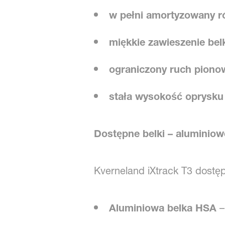
w pełni amortyzowany 
miękkie zawieszenie bel
ograniczony ruch piono
stała wysokość oprysku
Dostępne belki – aluminio
Kverneland iXtrack T3 dostę
Aluminiowa belka HSA
–