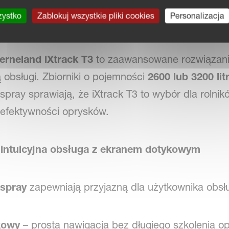
zystko
Zablokuj wszystkie pliki cookies
Personalizacja
ryskiwacz zaczepiany 2600–3200 l z belkami do 
erneland iXtrack T3
to zaawansowane rozwiązanie
 obsługi. Zbiorniki o pojemności
2600 lub 3200 li
spray sprawiają, że iXtrack T3 to wybór dla roln
efektywności oprysków.
intuicyjna obsługa z ekranem dotykowym
Xspray
zapewniają przyjazną dla użytkownika obsł
ykowy
– prosta nawigacja bez długiego szkolenia op