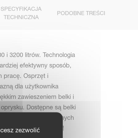
SPECYFIKACJA
PODOBNE TREŚCI
TECHNICZNA
0 i 3200 litrów. Technologia
ardziej efektywny sposób,
 pracę. Osprzęt i
jazną dla użytkownika
ękkim zawieszeniem belki i
oprysku. Dostępne są belki
ą na najbardziej istotnych
pryskiwacz zaczepiany!
hcesz zezwolić