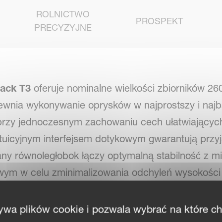
ROLNICTWO
PROSPEKT
PRECYZYJNE
rack T3
oferuje nominalne wielkości zbiorników 260
ewnia wykonywanie oprysków w najprostszy i najb
rzy jednoczesnym zachowaniu cech ułatwiających
tuicyjnym interfejsem dotykowym gwarantują przy
ny równoległobok łączy optymalną stabilność z mi
ym w celu zminimalizowania odchyleń wysokości 
SS 18-30 m. Modele iXtrack T3 Essential oparte s
dzisiejszych czasach musi posiadać nowoczesny o
ywa plików cookie i pozwala wybrać na które c