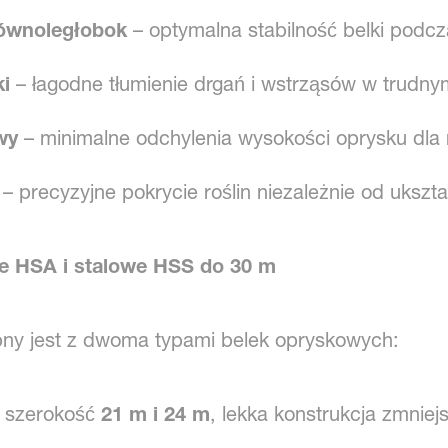
równoległobok
– optymalna stabilność belki podcz
ki
– łagodne tłumienie drgań i wstrząsów w trudnym
wy
– minimalne odchylenia wysokości oprysku dla r
– precyzyjne pokrycie roślin niezależnie od ukszta
we HSA i stalowe HSS do 30 m
pny jest z dwoma typami belek opryskowych:
 szerokość
21 m i 24 m
, lekka konstrukcja zmniej