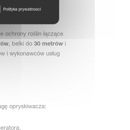
Polityka prywatności
30 m
 ochrony roślin łączące
trów
, belki do
30 metrów
i
ików i wykonawców usług
ugę opryskiwacza:
eratora,