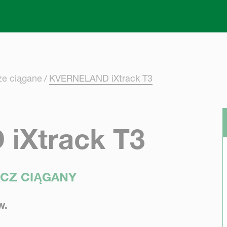
Skip to main content
ze ciągane
KVERNELAND iXtrack T3
iXtrack T3
ACZ CIĄGANY
w.