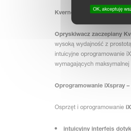
OK, akceptuję ws
Kverneland iXtrack T3 – op
Opryskiwacz zaczepiany Kv
wysoką wydajność z prostotą
intuicyjne oprogramowanie iX
wymagających maksymalnej 
Oprogramowanie iXspray – 
Osprzęt i oprogramowanie
i
intuicyjny interfejs dot