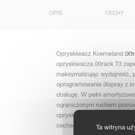
OPIS
CECHY
Opryskiwacz Kverneland
iXt
opryskiwacza iXtrack T3 zap
maksymalizując wydajność, p
oprogramowanie iXspray z in
obsługę. W pełni amortyzowa
ograniczonym ruchem pionow
opryskowe HSA 21/24 m lub H
cechach i opcjach, które w 
Ta witryna uż