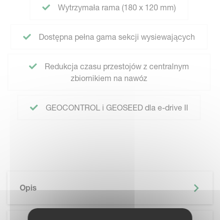
Wytrzymała rama (180 x 120 mm)
Dostępna pełna gama sekcji wysiewających
Redukcja czasu przestojów z centralnym
zbiornikiem na nawóz
GEOCONTROL i GEOSEED dla e-drive II
Opis