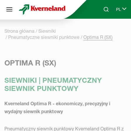
Panel zarządzania plikami cookies
PL
Skip to main content
Search
Select 
Strona główna
Siewniki
Pneumatyczne siewniki punktowe
Optima R (SX)
OPTIMA R (SX)
SIEWNIKI | PNEUMATYCZNY
SIEWNIK PUNKTOWY
Kverneland Optima R - ekonomiczy, precyzyjny i
wydajny siewnik punktowy
Pneumatyczny siewnik punktowy Kverneland Optima R z