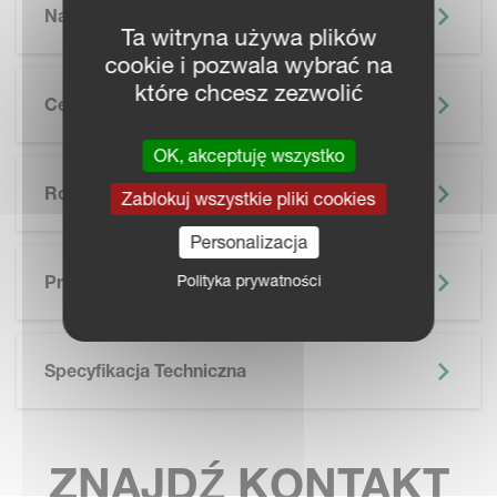
Najważniejsze Informacje
Ta witryna używa plików
cookie i pozwala wybrać na
które chcesz zezwolić
Cechy
OK, akceptuję wszystko
Rolnictwo Precyzyjne
Zablokuj wszystkie pliki cookies
Personalizacja
SKIP BROCHURE
Polityka prywatności
Prospekt
Specyfikacja Techniczna
ZNAJDŹ KONTAKT