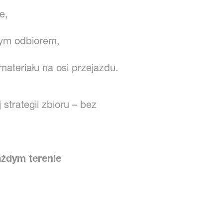
e,
nym odbiorem,
ateriału na osi przejazdu.
trategii zbioru – bez
żdym terenie