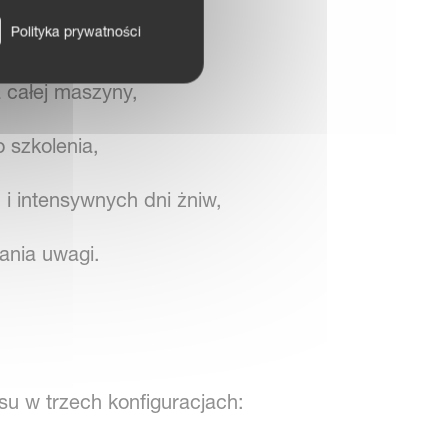
Polityka prywatności
a całej maszyny,
 szkolenia,
i intensywnych dni żniw,
ania uwagi.
u w trzech konfiguracjach: