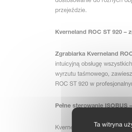
dostosowanie do różnych obj
przejeździe.
Kverneland ROC ST 920 – 
Zgrabiarka Kverneland RO
intuicyjną obsługę wszystkic
wyrzutu taśmowego, zawiesze
ROC ST 920 w profesjonalny
Pełne sterowanie ISOBUS –
Ta witryna uż
Kverneland ROC ST 920 ofe