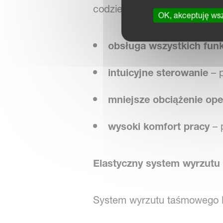
codziennej pracy:
OK, akceptuję ws
obsługa wszystkich funkc
intuicyjne sterowanie
– p
mniejsze obciążenie ope
wysoki komfort pracy
– 
Elastyczny system wyrzutu
System wyrzutu taśmowego R