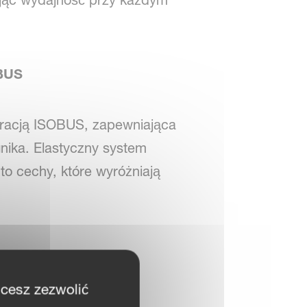
ując wydajność przy każdym
OBUS
racją ISOBUS, zapewniająca
gnika. Elastyczny system
o cechy, które wyróżniają
hcesz zezwolić
ię na realne korzyści w