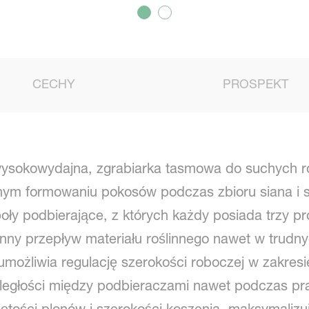
CECHY
PROSPEKT
ysokowydajna, zgrabiarka tasmowa do suchych ro
znym formowaniu pokosów podczas zbioru siana i 
ły podbierające, z których każdy posiada trzy 
łynny przepływ materiału roślinnego nawet w trud
możliwia regulację szerokości roboczej w zakresi
ległości między podbieraczami nawet podczas pr