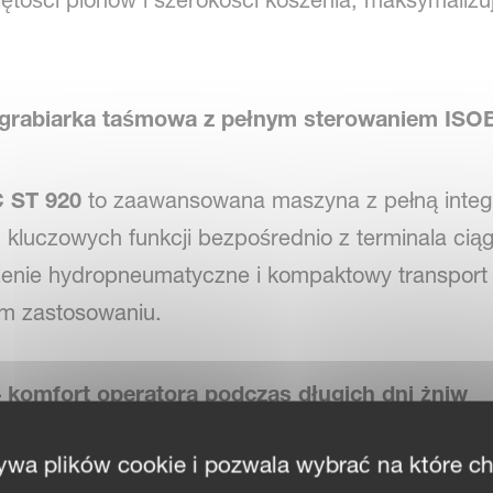
ętości plonów i szerokości koszenia, maksymaliz
zgrabiarka taśmowa z pełnym sterowaniem IS
C ST 920
to zaawansowana maszyna z pełną integ
h kluczowych funkcji bezpośrednio z terminala cią
nie hydropneumatyczne i kompaktowy transport t
m zastosowaniu.
 komfort operatora podczas długich dni żniw
ywa plików cookie i pozwala wybrać na które c
ruje
pełne sterowanie ISOBUS
, które przekłada s