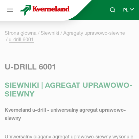
Panel zarządzania plikami cookies
PL
Skip to main content
Search
Select 
Strona główna
Siewniki
Agregaty uprawowo-siewne
u-drill 6001
U-DRILL 6001
SIEWNIKI | AGREGAT UPRAWOWO-
SIEWNY
Kverneland u-drill - uniwersalny agregat uprawowo-
siewny
Uniwersalny ciągany agregat uprawowo-siewny wykonuje