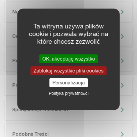
Najważniejsze Informacje
Ta witryna używa plików
cookie i pozwala wybrać na
Cechy
które chcesz zezwolić
OK, akceptuję wszystko
Rolnictwo Precyzyjne
Zablokuj wszystkie pliki cookies
SKIP BROCHURE
Personalizacja
Prospekt
Polityka prywatności
Specyfikacja Techniczna
Podobne Treści