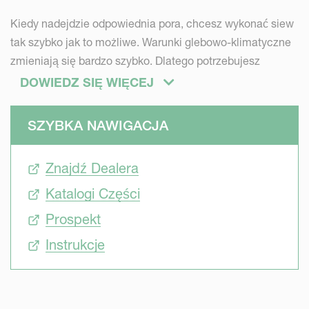
Kiedy nadejdzie odpowiednia pora, chcesz wykonać siew
tak szybko jak to możliwe. Warunki glebowo-klimatyczne
zmieniają się bardzo szybko. Dlatego potrzebujesz
siewnika, który zapewni odpowiednią wydajność, aby
DOWIEDZ SIĘ WIĘCEJ
zakończyć pracę w odpowiednim czasie.
SZYBKA NAWIGACJA
Elastyczność
Znajdź Dealera
Chcesz, aby Twoja maszyna była elastyczna i pozwalała
Katalogi Części
na zasiew wielu rodzajów roślin. Każde pole ma swoją
własną strukturę gleby i mikroklimat. Potrzebujesz więc
Prospekt
siewnika, który można w łatwy sposób regulować,
Instrukcje
najlepiej z kabiny ciągnika.
Wydajność