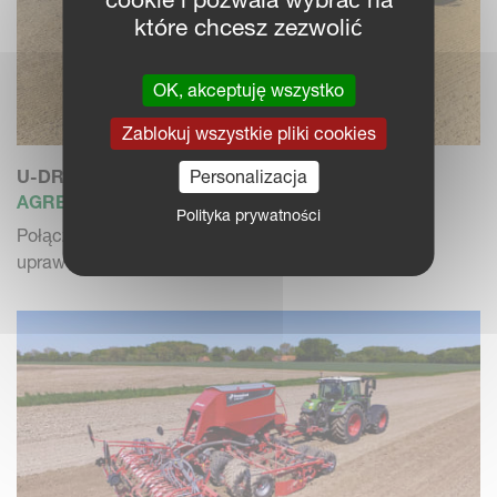
które chcesz zezwolić
OK, akceptuję wszystko
Zablokuj wszystkie pliki cookies
U-DRILL PLUS 4001F
Personalizacja
AGREGAT UPRAWOWO-SIEWNY
Polityka prywatności
Połączony wysiew ziarna i nawozu w agregacie
uprawowo-siewnym skład...