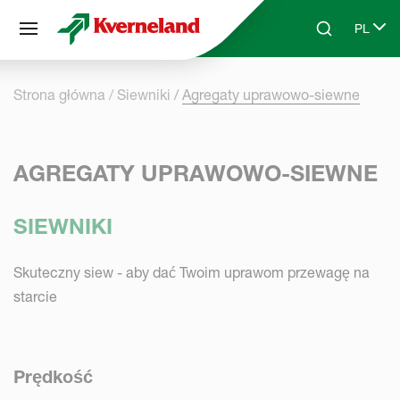
Panel zarządzania plikami cookies
PL
Skip to main content
Search
Select 
Strona główna
Siewniki
Agregaty uprawowo-siewne
AGREGATY UPRAWOWO-SIEWNE
SIEWNIKI
Skuteczny siew - aby dać Twoim uprawom przewagę na
starcie
Prędkość