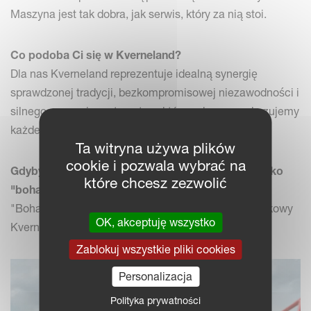
Maszyna jest tak dobra, jak serwis, który za nią stoi.
Co podoba Ci się w Kverneland?
Dla nas Kverneland reprezentuje idealną synergię
sprawdzonej tradycji, bezkompromisowej niezawodności i
silnego poczucia partnerstwa, które z dumą przekazujemy
każdemu rolnikowi w naszym regionie.
Ta witryna używa plików
cookie i pozwala wybrać na
Gdybyś miał wybrać jedną maszynę Kverneland jako
które chcesz zezwolić
"bohatera" swojego rynku, która by to była?
"Bohaterem" naszego rynku jest kultywator ścierniskowy
OK, akceptuję wszystko
Kverneland Enduro Pro.
Zablokuj wszystkie pliki cookies
Personalizacja
Polityka prywatności