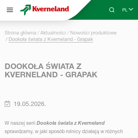
Panel zarządzania plikami cookies
PL
Skip to main content
Search
Select 
Strona główna
Aktualności
Nowości produktowe
Dookoła świata z Kverneland - Grapak
DOOKOŁA ŚWIATA Z
KVERNELAND - GRAPAK
19.05.2026.
W naszej serii
Dookoła świata z Kverneland
sprawdzamy, w jaki sposób rolnicy działają w różnych