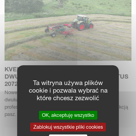
KVERNELAND PRZEDSTAWIA NOWE
DWUKARUZELOWE ZGRABIARKI TACTUS
Ta witryna używa plików
2072 I 2078.
cookie i pozwala wybrać na
Nowe Kverneland Tactus 2072 i Tactus 2078 to
które chcesz zezwolić
dwukaruzelowe zgrabiarki przeznaczone dla
profesjonalnych gospodarstw zajmujących się produkcją
pasz. Łączą...
OK, akceptuję wszystko
Zablokuj wszystkie pliki cookies