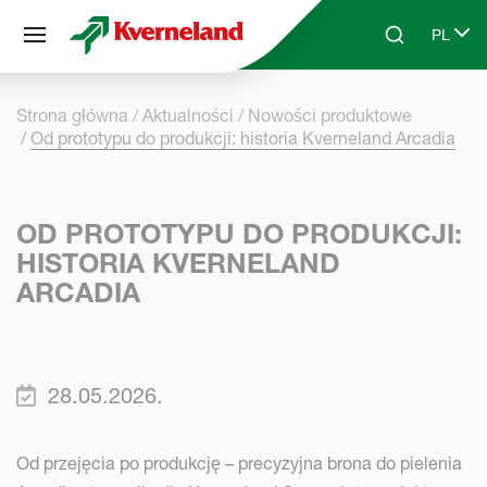
Panel zarządzania plikami cookies
PL
Skip to main content
Search
Select 
Strona główna
Aktualności
Nowości produktowe
Od prototypu do produkcji: historia Kverneland Arcadia
OD PROTOTYPU DO PRODUKCJI:
HISTORIA KVERNELAND
ARCADIA
28.05.2026.
Od przejęcia po produkcję – precyzyjna brona do pielenia