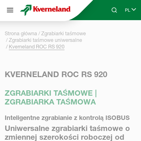
Panel zarządzania plikami cookies
PL
Skip to main content
Search
Select 
Strona główna
Zgrabiarki taśmowe
Zgrabiarki taśmowe uniwersalne
Kverneland ROC RS 920
KVERNELAND ROC RS 920
ZGRABIARKI TAŚMOWE |
ZGRABIARKA TAŚMOWA
Inteligentne zgrabianie z kontrolą ISOBUS
Uniwersalne zgrabiarki taśmowe o
zmiennej szerokości roboczej od