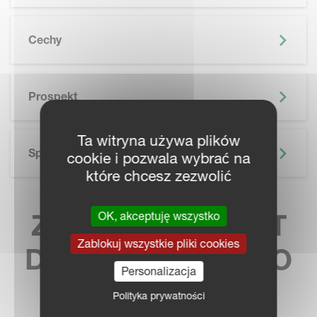
Cechy
SKIP BROCHURE
Prospekt
Ta witryna używa plików
Specyfikacja Techniczna
cookie i pozwala wybrać na
które chcesz zezwolić
ZNAJDŹ KONTAKT
OK, akceptuję wszystko
Zablokuj wszystkie pliki cookies
DO NAJBLIŻSZEGO
Personalizacja
SPRZEDAWCY
Polityka prywatności