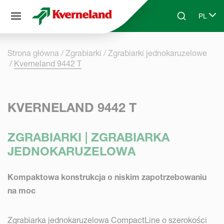
Panel zarządzania plikami cookies
PL
Skip to main content
Search
Select 
Strona główna
Zgrabiarki
Zgrabiarki jednokaruzelowe
Kverneland 9442 T
KVERNELAND 9442 T
ZGRABIARKI | ZGRABIARKA
JEDNOKARUZELOWA
Kompaktowa konstrukcja o niskim zapotrzebowaniu
na moc
Zgrabiarka jednokaruzelowa CompactLine o szerokości