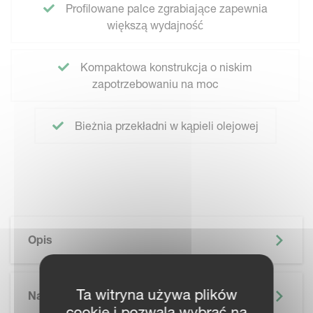
Profilowane palce zgrabiające zapewnia
większą wydajność
Kompaktowa konstrukcja o niskim
zapotrzebowaniu na moc
Bieżnia przekładni w kąpieli olejowej
Opis
Ta witryna używa plików
Najważniejsze Informacje
cookie i pozwala wybrać na