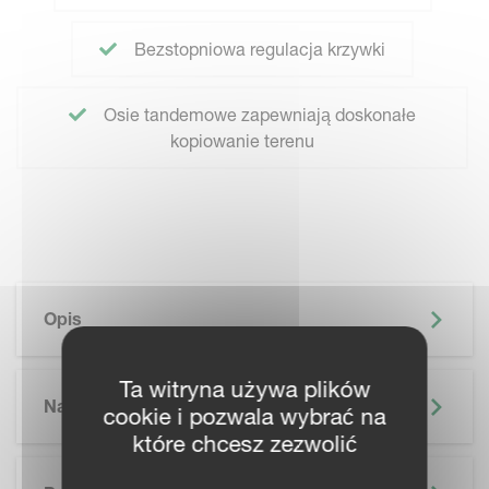
Bezstopniowa regulacja krzywki
Osie tandemowe zapewniają doskonałe
kopiowanie terenu
Opis
Ta witryna używa plików
Najważniejsze Informacje
cookie i pozwala wybrać na
które chcesz zezwolić
SKIP BROCHURE