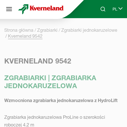
Panel zarządzania plikami cookies
PL
Skip to main content
Search
Select 
Strona główna
Zgrabiarki
Zgrabiarki jednokaruzelowe
Kverneland 9542
KVERNELAND 9542
ZGRABIARKI | ZGRABIARKA
JEDNOKARUZELOWA
Wzmocniona zgrabiarka jednokaruzelowa z HydroLift
Zgrabiarka jednokaruzelowa ProLine o szerokości
roboczej 4.2 m