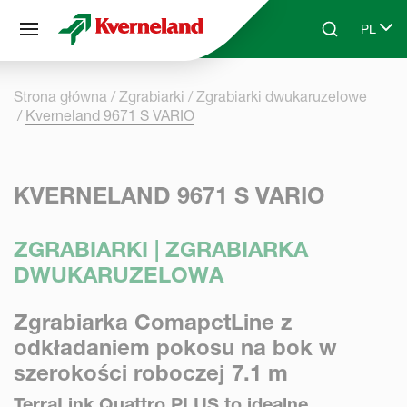
Panel zarządzania plikami cookies
PL
Skip to main content
Search
Select 
Strona główna
Zgrabiarki
Zgrabiarki dwukaruzelowe
Kverneland 9671 S VARIO
KVERNELAND 9671 S VARIO
ZGRABIARKI | ZGRABIARKA
DWUKARUZELOWA
Zgrabiarka ComapctLine z
odkładaniem pokosu na bok w
szerokości roboczej 7.1 m
TerraLink Quattro PLUS to idealne