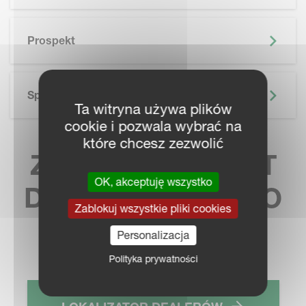
SKIP BROCHURE
Prospekt
Specyfikacja Techniczna
Ta witryna używa plików
cookie i pozwala wybrać na
które chcesz zezwolić
ZNAJDŹ KONTAKT
OK, akceptuję wszystko
DO NAJBLIŻSZEGO
Zablokuj wszystkie pliki cookies
SPRZEDAWCY
Personalizacja
Polityka prywatności